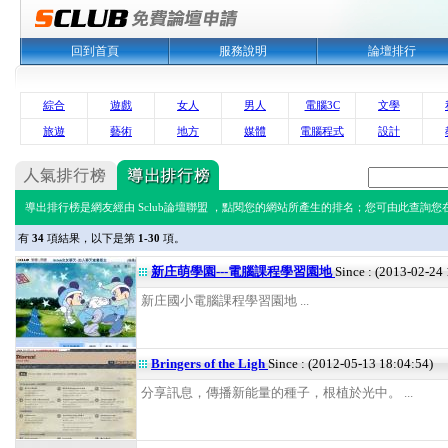
回到首頁
服務說明
論壇排行
綜合
遊戲
女人
男人
電腦3C
文學
旅遊
藝術
地方
媒體
電腦程式
設計
導出排行榜是網友經由 Sclub論壇聯盟 ，點閱您的網站所產生的排名；您可由此查詢您在 
有
34
項結果，以下是第
1-30
項。
新庄萌學園---電腦課程學習園地
Since : (2013-02-24
新庄國小電腦課程學習園地 ...
Bringers of the Ligh
Since : (2012-05-13 18:04:54)
分享訊息，傳播新能量的種子，根植於光中。 ...