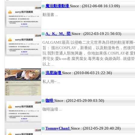
魔法動漫動漫
Since : (2012-06-08 16:13:09)
動漫書 ...
A。K。M。団
Since : (2012-03-19 21:56:03)
GALGAME最高 以侵略二次元世界為目標的動漫軍團~
旨： 搵出COSPLAY，新番組，以及動漫角色，然後
玩 我對普通人類無興趣， 你地如果係.COSPLAY者.愛
男宅女.愛k-on者.腐男腐女.毒男毒女.偽娘偽郎.. 就儘
以上 ...
流星論壇
Since : (2010-06-03 21:22:36)
私人用~ ...
咖啡
Since : (2012-05-29 09:03:50)
咖啡論壇 ...
TommyChan1
Since : (2012-05-29 20:40:28)