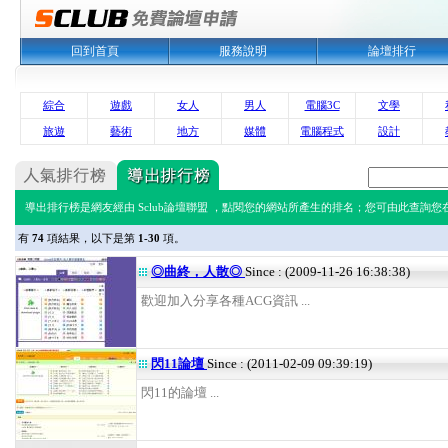
回到首頁
服務說明
論壇排行
綜合
遊戲
女人
男人
電腦3C
文學
旅遊
藝術
地方
媒體
電腦程式
設計
導出排行榜是網友經由 Sclub論壇聯盟 ，點閱您的網站所產生的排名；您可由此查詢您在 
有
74
項結果，以下是第
1-30
項。
◎曲終，人散◎
Since : (2009-11-26 16:38:38)
歡迎加入分享各種ACG資訊 ...
閃11論壇
Since : (2011-02-09 09:39:19)
閃11的論壇 ...