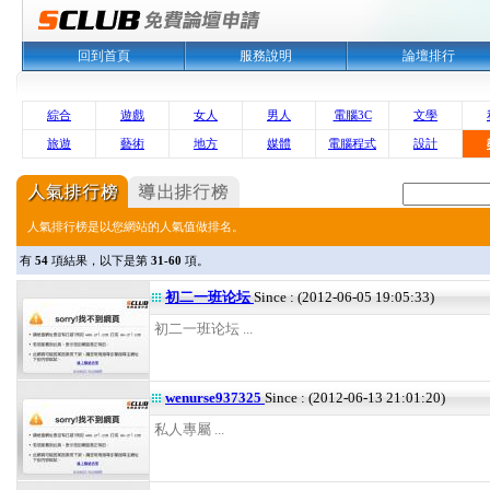
回到首頁
服務說明
論壇排行
綜合
遊戲
女人
男人
電腦3C
文學
旅遊
藝術
地方
媒體
電腦程式
設計
人氣排行榜是以您網站的人氣值做排名。
有
54
項結果，以下是第
31-60
項。
初二一班论坛
Since : (2012-06-05 19:05:33)
初二一班论坛 ...
wenurse937325
Since : (2012-06-13 21:01:20)
私人專屬 ...