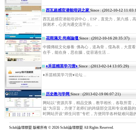
西瓦超感官潜能培训之家
Since : (2012-10-12 11:03:
西瓦超感官潜能培训中心，ESP，直觉力，第六感，
探测术，心灵沟通交流平台。 ...
花雨滿天 尚南論壇
Since : (2012-10-16 20:35:37)
中國傳統文化修養: 佛為心，道為骨，儒為表，大度看
在手，能在身，思在腦，從容過生活 ...
♦禾苗精英学习营♦
Since : (2013-02-14 13:05:29)
♦禾苗精英学习营♦论坛 ...
历史教与学网
Since : (2013-02-19 06:07:21)
网站以“资源共享，精品交换，教学相长，各取所需，
益”为宗旨，方便了老师们的跨级部交流和专业难题的
时网站开设“师生问答”专栏，方便同学各种疑难问题的解决
Sclub論壇聯盟 版權所有 © 2026 Sclub論壇聯盟 All Rights Reserved.