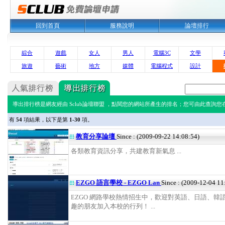
回到首頁
服務說明
論壇排行
綜合
遊戲
女人
男人
電腦3C
文學
旅遊
藝術
地方
媒體
電腦程式
設計
導出排行榜是網友經由 Sclub論壇聯盟 ，點閱您的網站所產生的排名；您可由此查詢您在 
有
54
項結果，以下是第
1-30
項。
教育分享論壇
Since : (2009-09-22 14:08:54)
各類教育資訊分享，共建教育新氣息 ...
EZGO 語言學校 - EZGO Lan
Since : (2009-12-04 11
EZGO 網路學校熱情招生中，歡迎對英語、日語、韓
趣的朋友加入本校的行列！ ...