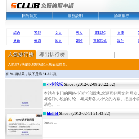
回到首頁
服務說明
論壇排行
綜合
遊戲
女人
男人
電腦3C
文學
旅遊
藝術
地方
媒體
電腦程式
設計
人氣排行榜是以您網站的人氣值做排名。
有
94
項結果，以下是第
31-60
項。
小卡论坛
Since : (2012-02-09 20:22:52)
本站有专门的网络小说讨论版块,欢迎喜好网文的网友
与各种小说的讨论，与揭开各大小说的内幕。挖掘小
消息。 ...
hkdlbf
Since : (2012-02-11 21:43:22)
buses ...