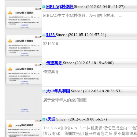
MBLAQ村傻殿
Since : (2012-05-04 01:21:27)
MBLAQ中文小站村傻殿。A+们的小村庄。 ...
5155
Since : (2012-05-12 01:57:21)
5216516 ...
倚望离寻
Since : (2012-05-18 19:46:00)
倚望离寻 ...
大中华共和国
Since : (2012-05-18 20:56:53)
属于全球华人的虚拟国度 ...
t天涯
Since : (2012-05-19 00:56:57)
The Sun ๑۩۞۩๑ ヾ ╰一抹相思垢 记忆已成空白丶 
情 没有你、我细数光阴 盛开在遗忘之后 爱不是非得