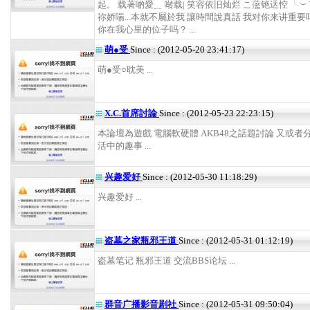
起。 载著啲愛﹎ 啭载| 笑容依旧灿烂 こ蘫铯迗悾 ╰
祢娇喘...本就不屬於我 讓時間說真話 我对你来讲重
你在我心里的位子吗？ ...
萌●受
Since : (2012-05-20 23:41:17)
萌●受○耽美 ...
X.C.首席討論
Since : (2012-05-23 22:23:15)
本論壇為遊戲 電腦軟硬體 AKB48之話題討論 又或者
活中的趣事 ...
兴趣爱好
Since : (2012-05-30 11:18:29)
兴趣爱好 ...
盗墓之家瓶邪王道
Since : (2012-05-31 01:12:19)
盗墓笔记 瓶邪王道 交流BBS论坛 ...
群音广播影音剧社
Since : (2012-05-31 09:50:04)