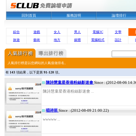
回到首頁
服務說明
論壇排行
綜合
遊戲
女人
男人
電腦3C
文學
旅遊
藝術
地方
媒體
電腦程式
設計
人氣排行榜是以您網站的人氣值做排名。
有
143
項結果，以下是第
91-120
項。
陳詩慧童星香港粉絲影迷會
Since : (2012-08-06 14:3
陳詩慧童星香港粉絲影迷會 ...
唱诗班
Since : (2012-08-09 21:00:22)
wwwww ...