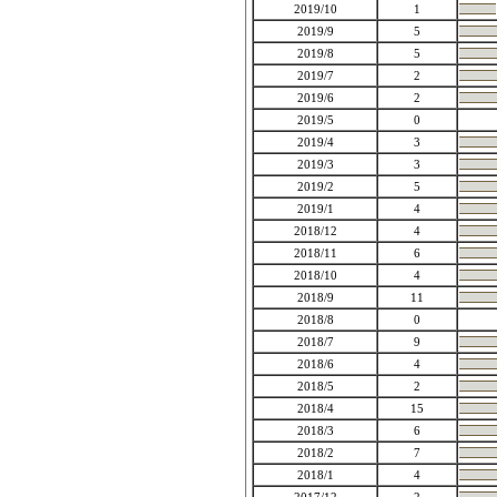
2019/10
1
2019/9
5
2019/8
5
2019/7
2
2019/6
2
2019/5
0
2019/4
3
2019/3
3
2019/2
5
2019/1
4
2018/12
4
2018/11
6
2018/10
4
2018/9
11
2018/8
0
2018/7
9
2018/6
4
2018/5
2
2018/4
15
2018/3
6
2018/2
7
2018/1
4