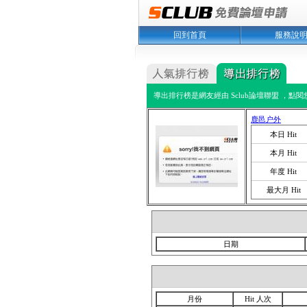
回到首頁
服務說
導出排行榜是網友經由 Sclub論壇聯盟 ，點
鹿邑户外
本日 Hit
本月 Hit
年度 Hit
最大月 Hit
日期
月份
Hit 人次