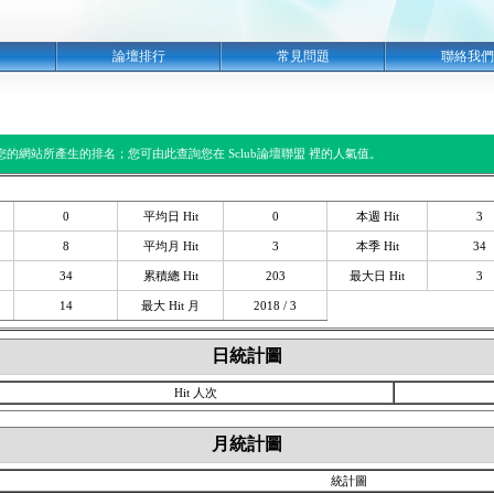
明
論壇排行
常見問題
聯絡我們
閱您的網站所產生的排名；您可由此查詢您在 Sclub論壇聯盟 裡的人氣值。
0
平均日 Hit
0
本週 Hit
3
8
平均月 Hit
3
本季 Hit
34
34
累積總 Hit
203
最大日 Hit
3
14
最大 Hit 月
2018 / 3
日統計圖
Hit 人次
月統計圖
統計圖