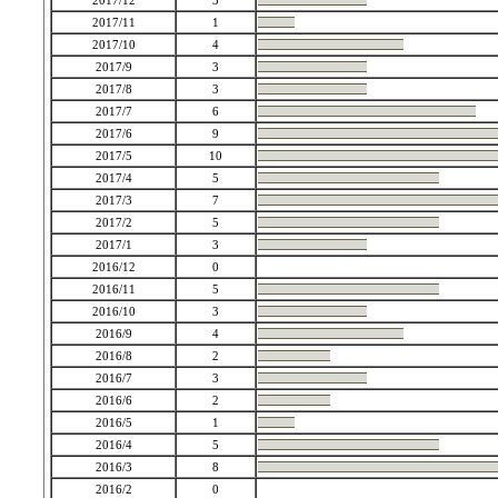
2017/12
3
2017/11
1
2017/10
4
2017/9
3
2017/8
3
2017/7
6
2017/6
9
2017/5
10
2017/4
5
2017/3
7
2017/2
5
2017/1
3
2016/12
0
2016/11
5
2016/10
3
2016/9
4
2016/8
2
2016/7
3
2016/6
2
2016/5
1
2016/4
5
2016/3
8
2016/2
0