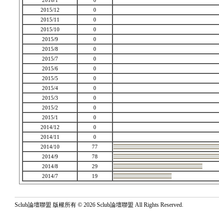
2016/1
0
2015/12
0
2015/11
0
2015/10
0
2015/9
0
2015/8
0
2015/7
0
2015/6
0
2015/5
0
2015/4
0
2015/3
0
2015/2
0
2015/1
0
2014/12
0
2014/11
0
2014/10
77
2014/9
78
2014/8
29
2014/7
19
Sclub論壇聯盟 版權所有 © 2026 Sclub論壇聯盟 All Rights Reserved.