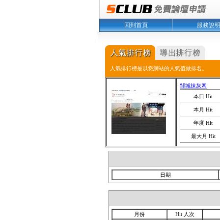
回到首頁
服務說
人氣排行榜是以您網站的人氣值做排名。
邹城抹灰网
本日 Hit
本月 Hit
年度 Hit
最大月 Hit
日期
月份
Hit 人次