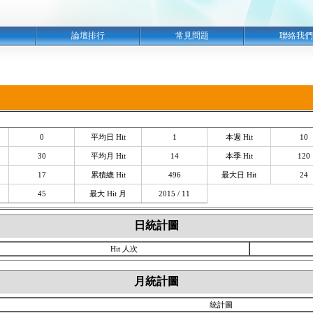
明
論壇排行
常見問題
聯絡我們
0
平均日 Hit
1
本週 Hit
10
30
平均月 Hit
14
本季 Hit
120
17
累積總 Hit
496
最大日 Hit
24
45
最大 Hit 月
2015 / 11
日統計圖
Hit 人次
月統計圖
統計圖