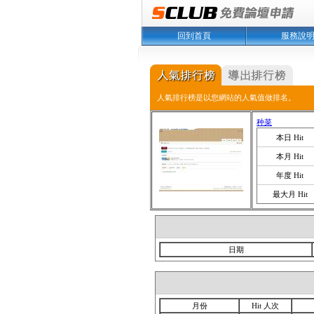
回到首頁
服務說
人氣排行榜是以您網站的人氣值做排名。
种菜
本日 Hit
本月 Hit
年度 Hit
最大月 Hit
日期
月份
Hit 人次