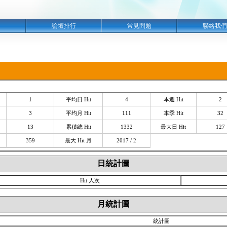
明
論壇排行
常見問題
聯絡我們
1
平均日 Hit
4
本週 Hit
2
3
平均月 Hit
111
本季 Hit
32
13
累積總 Hit
1332
最大日 Hit
127
359
最大 Hit 月
2017 / 2
日統計圖
Hit 人次
月統計圖
統計圖