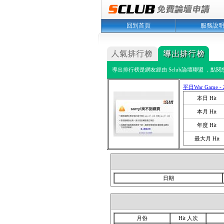
回到首頁
服務說
導出排行榜是網友經由 Sclub論壇聯盟 ，點
平日War Game - 
本日 Hit
本月 Hit
年度 Hit
最大月 Hit
日期
月份
Hit 人次