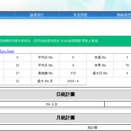
明
論壇排行
常見問題
聯絡我們
閱您的網站所產生的排名；您可由此查詢您在 Sclub論壇聯盟 裡的人氣值。
Zero Team
0
平均日 Hit
0
本週 Hit
3
25
平均月 Hit
4
本季 Hit
76
27
累積總 Hit
370
最大日 Hit
4
22
最大 Hit 月
2018 / 4
日統計圖
Hit 人次
月統計圖
統計圖