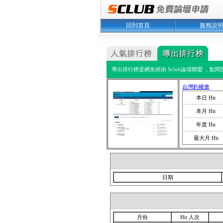
回到首頁
服務說
導出排行榜是網友經由 Sclub論壇聯盟 ，點
台灣釣權會
本日 Hit
本月 Hit
年度 Hit
最大月 Hit
日期
月份
Hit 人次