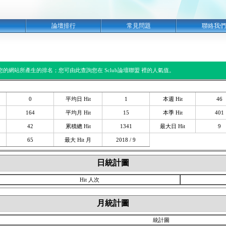
明
論壇排行
常見問題
聯絡我們
閱您的網站所產生的排名；您可由此查詢您在 Sclub論壇聯盟 裡的人氣值。
0
平均日 Hit
1
本週 Hit
46
164
平均月 Hit
15
本季 Hit
401
42
累積總 Hit
1341
最大日 Hit
9
65
最大 Hit 月
2018 / 9
日統計圖
Hit 人次
月統計圖
統計圖