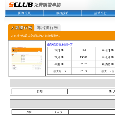
回到首頁
服務說明
論壇排行
人氣排行榜是以您網站的人氣值做排名。
豪記唱片歌友群社區
本日 Hit
196
平均日 Hit
本月 Hit
19581
平均月 Hit
年度 Hit
3167
累積總 Hit
最大月 Hit
8153
最大 Hit 月
日期
Hit
月份
Hit 人次