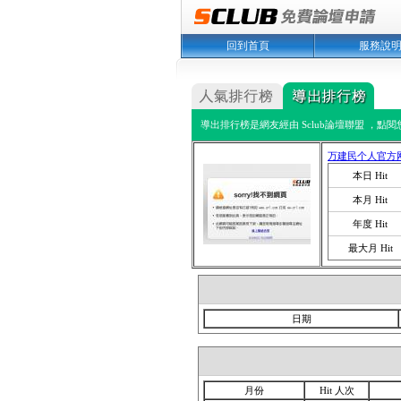
回到首頁
服務說
導出排行榜是網友經由 Sclub論壇聯盟 ，點
万建民个人官方
本日 Hit
本月 Hit
年度 Hit
最大月 Hit
日期
月份
Hit 人次