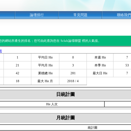
明
論壇排行
常見問題
聯絡我們
閱您的網站所產生的排名；您可由此查詢您在 Sclub論壇聯盟 裡的人氣值。
网
1
平均日 Hit
0
本週 Hit
7
21
平均月 Hit
3
本季 Hit
53
42
累積總 Hit
281
最大日 Hit
7
18
最大 Hit 月
2018 / 4
日統計圖
Hit 人次
月統計圖
統計圖