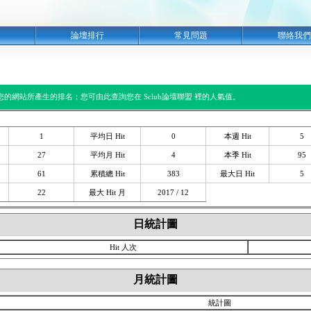
明
論壇排行
常見問題
聯絡我們
閱您的網站所產生的排名；您可由此查詢您在 Sclub論壇聯盟 裡的人氣值。
1
平均日 Hit
0
本週 Hit
5
27
平均月 Hit
4
本季 Hit
95
61
累積總 Hit
383
最大日 Hit
5
22
最大 Hit 月
2017 / 12
日統計圖
Hit 人次
月統計圖
統計圖