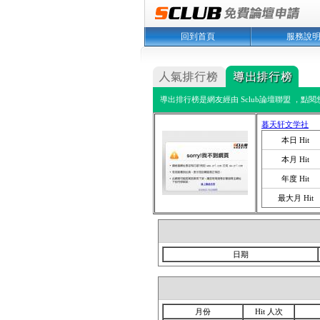
回到首頁
服務說
導出排行榜是網友經由 Sclub論壇聯盟 ，點
暮天轩文学社
本日 Hit
本月 Hit
年度 Hit
最大月 Hit
日期
月份
Hit 人次