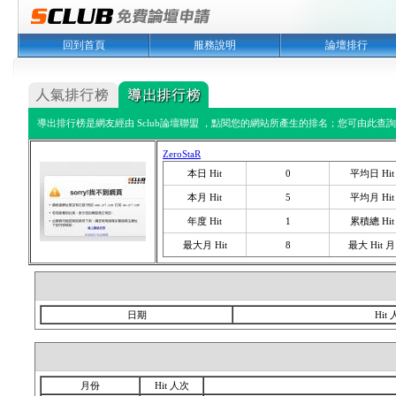
回到首頁
服務說明
論壇排行
導出排行榜是網友經由 Sclub論壇聯盟 ，點閱您的網站所產生的排名；您可由此查詢您
ZeroStaR
本日 Hit
0
平均日 Hit
本月 Hit
5
平均月 Hit
年度 Hit
1
累積總 Hit
最大月 Hit
8
最大 Hit 月
日期
Hit
月份
Hit 人次