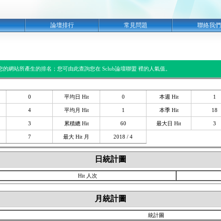
明
論壇排行
常見問題
聯絡我們
閱您的網站所產生的排名；您可由此查詢您在 Sclub論壇聯盟 裡的人氣值。
0
平均日 Hit
0
本週 Hit
1
4
平均月 Hit
1
本季 Hit
18
3
累積總 Hit
60
最大日 Hit
3
7
最大 Hit 月
2018 / 4
日統計圖
Hit 人次
月統計圖
統計圖