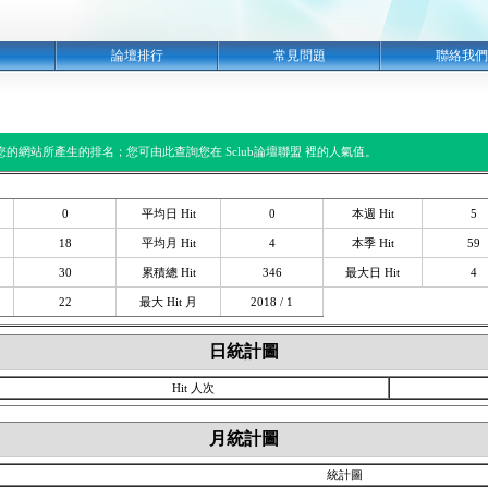
明
論壇排行
常見問題
聯絡我們
閱您的網站所產生的排名；您可由此查詢您在 Sclub論壇聯盟 裡的人氣值。
0
平均日 Hit
0
本週 Hit
5
18
平均月 Hit
4
本季 Hit
59
30
累積總 Hit
346
最大日 Hit
4
22
最大 Hit 月
2018 / 1
日統計圖
Hit 人次
月統計圖
統計圖