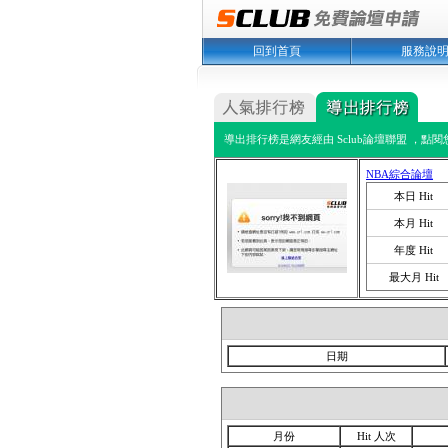
回到首頁
服務說
導出排行榜是網友經由 Sclub論壇聯盟 ，點
NBA綜合論壇
本日 Hit
本月 Hit
年度 Hit
最大月 Hit
日期
月份
Hit 人次