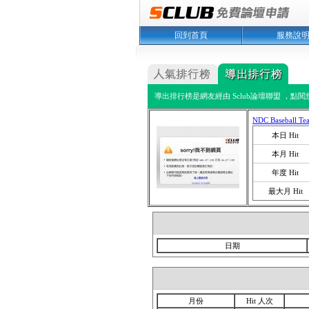
回到首頁
服務說
導出排行榜是網友經由 Sclub論壇聯盟 ，點
NDC Baseball Te
本日 Hit
本月 Hit
年度 Hit
最大月 Hit
日期
月份
Hit 人次