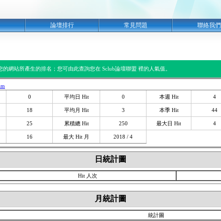
明
論壇排行
常見問題
聯絡我們
閱您的網站所產生的排名；您可由此查詢您在 Sclub論壇聯盟 裡的人氣值。
am
0
平均日 Hit
0
本週 Hit
4
18
平均月 Hit
3
本季 Hit
44
25
累積總 Hit
250
最大日 Hit
4
16
最大 Hit 月
2018 / 4
日統計圖
Hit 人次
月統計圖
統計圖