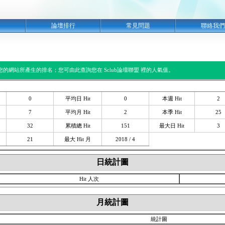
明
論壇排行
常見問題
聯絡我們
閱您的網站所產生的排名；您可由此查詢您在 Sclub論壇聯盟 裡的人氣值。
0
平均日 Hit
0
本週 Hit
2
7
平均月 Hit
2
本季 Hit
25
32
累積總 Hit
151
最大日 Hit
3
21
最大 Hit 月
2018 / 4
日統計圖
Hit 人次
月統計圖
統計圖