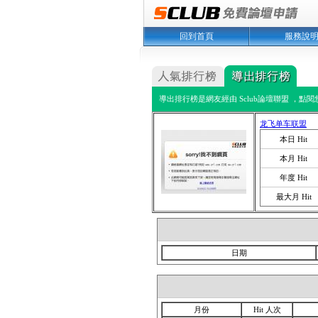
回到首頁
服務說
導出排行榜是網友經由 Sclub論壇聯盟 ，點
龙飞单车联盟
本日 Hit
本月 Hit
年度 Hit
最大月 Hit
日期
月份
Hit 人次