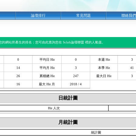
明
論壇排行
常見問題
聯絡我們
閱您的網站所產生的排名；您可由此查詢您在 Sclub論壇聯盟 裡的人氣值。
0
平均日 Hit
0
本週 Hit
3
14
平均月 Hit
3
本季 Hit
41
26
累積總 Hit
247
最大日 Hit
3
16
最大 Hit 月
2018 / 4
日統計圖
Hit 人次
月統計圖
統計圖