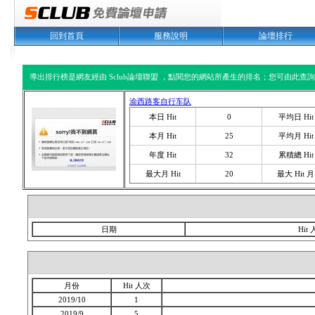
回到首頁
服務說明
論壇排行
導出排行榜是網友經由 Sclub論壇聯盟 ，點閱您的網站所產生的排名；您可由此查詢您
渝西路客自行车队
本日 Hit
0
平均日 Hit
本月 Hit
25
平均月 Hit
年度 Hit
32
累積總 Hit
最大月 Hit
20
最大 Hit 月
日期
Hit
月份
Hit 人次
2019/10
1
2019/9
5