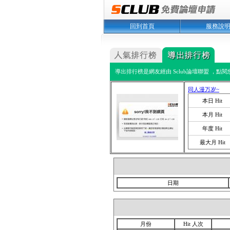
回到首頁
服務說
導出排行榜是網友經由 Sclub論壇聯盟 ，點
同人漫万岁~
本日 Hit
本月 Hit
年度 Hit
最大月 Hit
日期
月份
Hit 人次