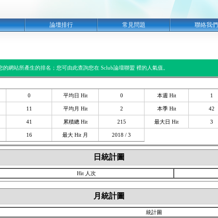
明
論壇排行
常見問題
聯絡我們
閱您的網站所產生的排名；您可由此查詢您在 Sclub論壇聯盟 裡的人氣值。
0
平均日 Hit
0
本週 Hit
1
11
平均月 Hit
2
本季 Hit
42
41
累積總 Hit
215
最大日 Hit
3
16
最大 Hit 月
2018 / 3
日統計圖
Hit 人次
月統計圖
統計圖