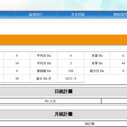
明
論壇排行
常見問題
聯絡我們
0
平均日 Hit
0
本週 Hit
0
34
平均月 Hit
3
本季 Hit
44
0
累積總 Hit
199
最大日 Hit
6
39
最大 Hit 月
2013 / 9
日統計圖
Hit 人次
月統計圖
統計圖