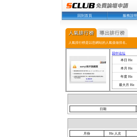
回到首頁
服務說
人氣排行榜是以您網站的人氣值做排名。
回中论坛
本日 Hit
本月 Hit
年度 Hit
最大月 Hit
日期
月份
Hit 人次