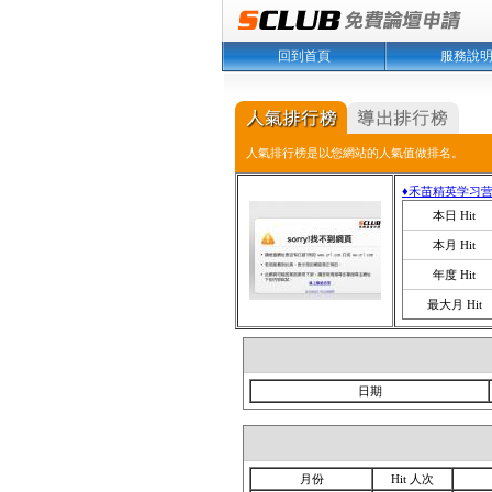
回到首頁
服務說
人氣排行榜是以您網站的人氣值做排名。
♦禾苗精英学习营
本日 Hit
本月 Hit
年度 Hit
最大月 Hit
日期
月份
Hit 人次