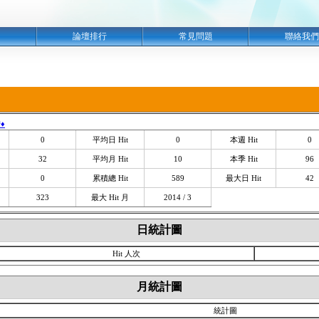
明
論壇排行
常見問題
聯絡我們
♦
0
平均日 Hit
0
本週 Hit
0
32
平均月 Hit
10
本季 Hit
96
0
累積總 Hit
589
最大日 Hit
42
323
最大 Hit 月
2014 / 3
日統計圖
Hit 人次
月統計圖
統計圖