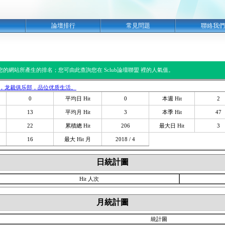
明
論壇排行
常見問題
聯絡我們
閱您的網站所產生的排名；您可由此查詢您在 Sclub論壇聯盟 裡的人氣值。
），龙裁俱乐部，品位优质生活。
0
平均日 Hit
0
本週 Hit
2
13
平均月 Hit
3
本季 Hit
47
22
累積總 Hit
206
最大日 Hit
3
16
最大 Hit 月
2018 / 4
日統計圖
Hit 人次
月統計圖
統計圖