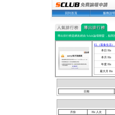
回到首頁
服務說
導出排行榜是網友經由 Sclub論壇聯盟 ，點
EL（装备生活
本日 Hit
本月 Hit
年度 Hit
最大月 Hit
日期
月份
Hit 人次