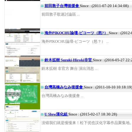
前田敦子台灣後援會
Since : (2011-07-20 14:34:08)
前田敦子歌迷討論區 ...
海外PIKOCHU論壇-ピコーツ（怒?）
Since : (2012
海外PIKOCHU論壇-ピコーツ（怒？） ...
鈴木拡樹 Suzuki-Hiroki非官
Since : (2016-05-27 22:
鈴木拡樹 非官方 舞台 演出消息 ...
台灣高橋みなみ後援會
Since : (2011-10-10 10:18:19
台灣高橋みなみ後援會 ...
U Slow漢化組
Since : (2015-02-17 18:30:28)
没错我们就是慢慢来！松下优也汉化字幕作品聚集地。 .