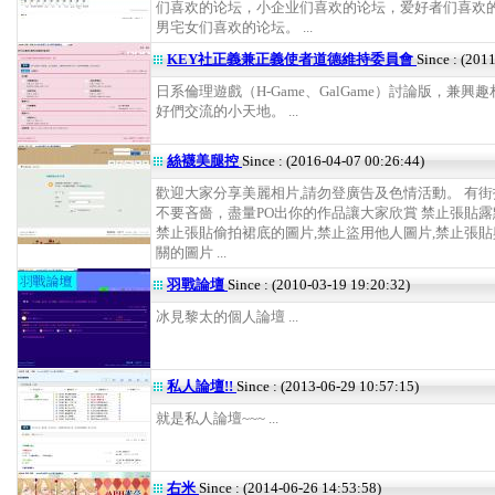
们喜欢的论坛，小企业们喜欢的论坛，爱好者们喜欢
男宅女们喜欢的论坛。 ...
KEY社正義兼正義使者道德維持委員會
Since : (201
日系倫理遊戲（H-Game、GalGame）討論版，兼興
好們交流的小天地。 ...
絲襪美腿控
Since : (2016-04-07 00:26:44)
歡迎大家分享美麗相片,請勿登廣告及色情活動。 有
不要吝嗇，盡量PO出你的作品讓大家欣賞 禁止張貼露
禁止張貼偷拍裙底的圖片,禁止盜用他人圖片,禁止張
關的圖片 ...
羽戰論壇
Since : (2010-03-19 19:20:32)
冰見黎太的個人論壇 ...
私人論壇!!
Since : (2013-06-29 10:57:15)
就是私人論壇~~~ ...
右米
Since : (2014-06-26 14:53:58)