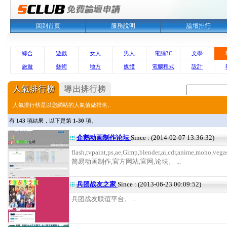
回到首頁
服務說明
論壇排行
綜合
遊戲
女人
男人
電腦3C
文學
旅遊
藝術
地方
媒體
電腦程式
設計
人氣排行榜是以您網站的人氣值做排名。
有
143
項結果，以下是第
1-30
項。
企鹅动画制作论坛
Since : (2014-02-07 13:36:32)
flash,tvpaint,ps,ae,Gimp,blender,ai,cdr,anime,moho,veg
简易动画制作,官方网站,官网,论坛。 ...
兵团战友之家
Since : (2013-06-23 00:09:52)
兵团战友联谊平台。 ...