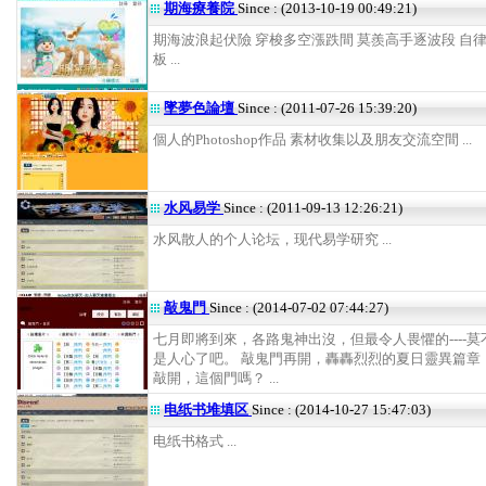
期海療養院
Since : (2013-10-19 00:49:21)
期海波浪起伏險 穿梭多空漲跌間 莫羨高手逐波段 自
板 ...
墜夢色論壇
Since : (2011-07-26 15:39:20)
個人的Photoshop作品 素材收集以及朋友交流空間 ...
水风易学
Since : (2011-09-13 12:26:21)
水风散人的个人论坛，现代易学研究 ...
敲鬼門
Since : (2014-07-02 07:44:27)
七月即將到來，各路鬼神出沒，但最令人畏懼的----莫
是人心了吧。 敲鬼門再開，轟轟烈烈的夏日靈異篇章！ -
敲開，這個門嗎？ ...
电纸书堆填区
Since : (2014-10-27 15:47:03)
电纸书格式 ...