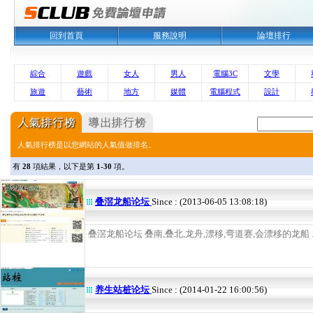
回到首頁
服務說明
論壇排行
綜合
遊戲
女人
男人
電腦3C
文學
旅遊
藝術
地方
媒體
電腦程式
設計
人氣排行榜是以您網站的人氣值做排名。
有
28
項結果，以下是第
1-30
項。
叠滘龙船论坛
Since : (2013-06-05 13:08:18)
叠滘龙船论坛 叠南,叠北,龙舟,漂移,弯道赛,会漂移的龙船 ..
养生站桩论坛
Since : (2014-01-22 16:00:56)