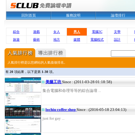
回到首頁
服務說明
論壇排行
綜合
遊戲
女人
男人
電腦3C
文學
旅遊
藝術
地方
媒體
電腦程式
設計
人氣排行榜是以您網站的人氣值做排名。
有
20
項結果，以下是第
1-30
項。
美腿工坊
Since : (2011-03-28 01:18:58)
集合電腦和命理等等的綜合論壇 ...
lochiu coffee shop
Since : (2016-05-18 23:04:13)
just for gay ...