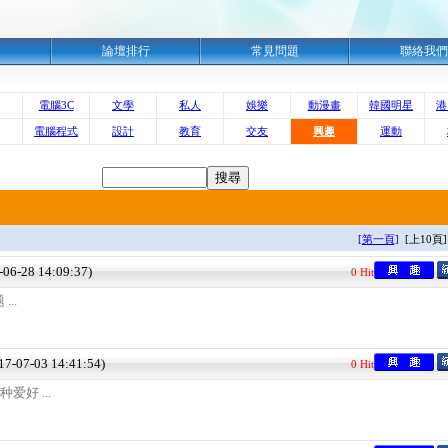
明
論壇排行
常見問題
聯絡我們
電腦3C
文學
私人
娛樂
動漫畫
韓國明星
港
電腦程式
設計
教育
交友
興趣
運動
[第一頁]
[上10頁
7-06-28 14:09:37)
0 Hit
..
017-07-03 14:41:54)
0 Hit
好 ...