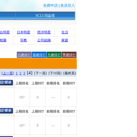
免費申請
|
會員登入
SCLUB論壇
台明星
日本明星
西洋明星
生活
校園
宗教
公司組織
家庭
日總排行
週總排行
月總排行
季總排行
[4]
]
[上一頁]
1
2
3
[下一頁] [下10頁] [最終頁]
上期排名
上期HIT
前期排名
前期HIT
107
0
---
0
上期排名
上期HIT
前期排名
前期HIT
107
0
---
0