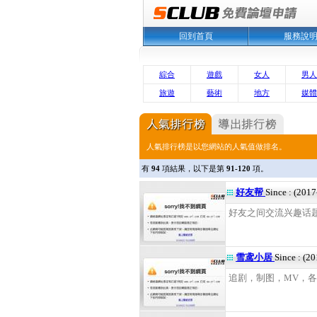
回到首頁
服務說
綜合
遊戲
女人
男人
旅遊
藝術
地方
媒體
人氣排行榜是以您網站的人氣值做排名。
有
94
項結果，以下是第
91-120
項。
好友帮
Since : (201
好友之间交流兴趣话题 .
雪鸢小居
Since : (2
追剧，制图，MV，各种爱