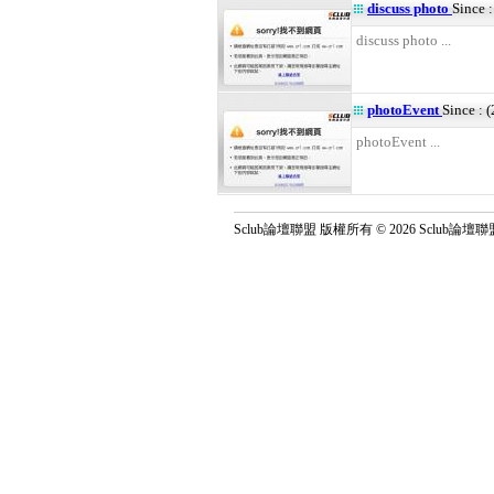
discuss photo
Since 
discuss photo ...
photoEvent
Since : 
photoEvent ...
Sclub論壇聯盟 版權所有 © 2026 Sclub論壇聯盟 All