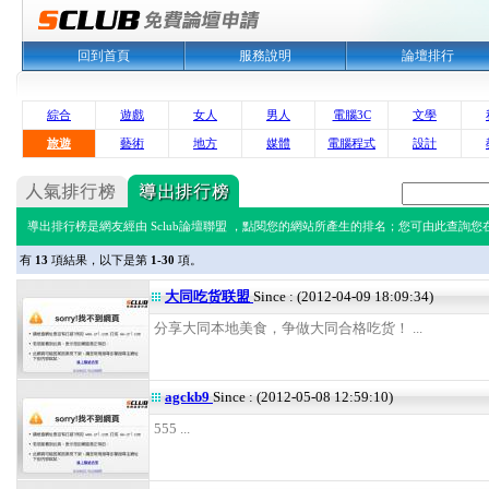
回到首頁
服務說明
論壇排行
綜合
遊戲
女人
男人
電腦3C
文學
旅遊
藝術
地方
媒體
電腦程式
設計
導出排行榜是網友經由 Sclub論壇聯盟 ，點閱您的網站所產生的排名；您可由此查詢您在 
有
13
項結果，以下是第
1-30
項。
大同吃货联盟
Since : (2012-04-09 18:09:34)
分享大同本地美食，争做大同合格吃货！ ...
agckb9
Since : (2012-05-08 12:59:10)
555 ...