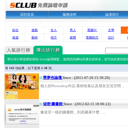
回到首頁
服務說明
論壇排行
綜合
遊戲
女人
男人
電腦3C
文學
旅遊
藝術
地方
媒體
電腦程式
設計
導出排行榜是網友經由 Sclub論壇聯盟 ，點閱您的網站所產生的排名；您可由此查詢您在 
有
143
項結果，以下是第
1-30
項。
墜夢色論壇
Since : (2011-07-26 15:39:20)
個人的Photoshop作品 素材收集以及朋友交流空間 ...
袐密‧圖書館
Since : (2012-02-15 18:06:22)
像迷宮一樣的圖書館... 到底藏著什麼... ...