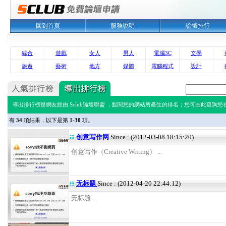
回到首頁
服務說明
論壇排行
綜合
遊戲
女人
男人
電腦3C
文學
旅遊
藝術
地方
媒體
電腦程式
設計
導出排行榜是網友經由 Sclub論壇聯盟 ，點閱您的網站所產生的排名；您可由此查詢您在 
有
34
項結果，以下是第
1-30
項。
创意写作网
Since : (2012-03-08 18:15:20)
创意写作（Creative Writing） ...
无标题
Since : (2012-04-20 22:44:12)
无标题 ...