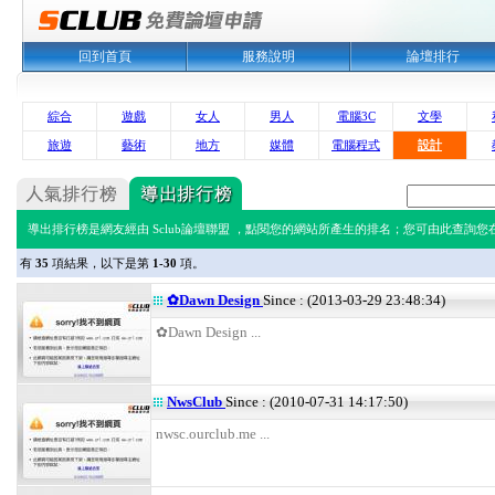
回到首頁
服務說明
論壇排行
綜合
遊戲
女人
男人
電腦3C
文學
旅遊
藝術
地方
媒體
電腦程式
設計
導出排行榜是網友經由 Sclub論壇聯盟 ，點閱您的網站所產生的排名；您可由此查詢您在 
有
35
項結果，以下是第
1-30
項。
✿Dawn Design
Since : (2013-03-29 23:48:34)
✿Dawn Design ...
NwsClub
Since : (2010-07-31 14:17:50)
nwsc.ourclub.me ...