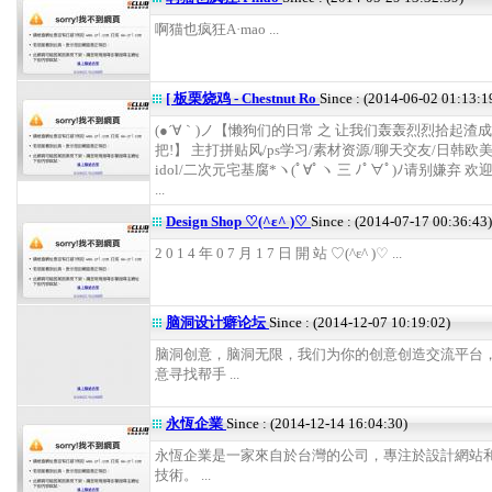
啊猫也疯狂A·mao ...
[ 板栗烧鸡 - Chestnut Ro
Since : (2014-06-02 01:13:1
(●´∀｀)ノ【懒狗们的日常 之 让我们轰轰烈烈拾起渣成
把!】 主打拼贴风/ps学习/素材资源/聊天交友/日韩欧
idol/二次元宅基腐*ヽ(ﾟ∀ﾟヽ 三 ﾉﾟ∀ﾟ)ﾉ请别嫌弃 
...
Design Shop ♡(^ε^ )♡
Since : (2014-07-17 00:36:43)
2 0 1 4 年 0 7 月 1 7 日 開 站 ♡(^ε^ )♡ ...
脑洞设计癖论坛
Since : (2014-12-07 10:19:02)
脑洞创意，脑洞无限，我们为你的创意创造交流平台
意寻找帮手 ...
永恆企業
Since : (2014-12-14 16:04:30)
永恆企業是一家來自於台灣的公司，專注於設計網站
技術。 ...