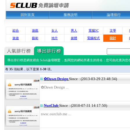
回到首頁
服務說明
論壇排行
綜合
遊戲
女人
男人
電腦3C
文學
旅遊
藝術
地方
媒體
電腦程式
設計
導出排行榜是網友經由 Sclub論壇聯盟 ，點閱您的網站所產生的排名；您可由此查詢您在 
有
35
項結果，以下是第
1-30
項。
✿Dawn Design
Since : (2013-03-29 23:48:34)
✿Dawn Design ...
NwsClub
Since : (2010-07-31 14:17:50)
nwsc.ourclub.me ...