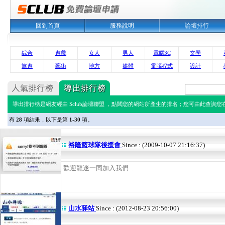
回到首頁
服務說明
論壇排行
綜合
遊戲
女人
男人
電腦3C
文學
旅遊
藝術
地方
媒體
電腦程式
設計
導出排行榜是網友經由 Sclub論壇聯盟 ，點閱您的網站所產生的排名；您可由此查詢您在 
有
28
項結果，以下是第
1-30
項。
裕隆籃球隊後援會
Since : (2009-10-07 21:16:37)
歡迎龍迷一同加入我們 ...
山水驿站
Since : (2012-08-23 20:56:00)