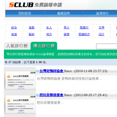
回到首頁
服務說明
論壇排行
綜合
遊戲
女人
男人
電腦3C
文學
旅遊
藝術
地方
媒體
電腦程式
設計
導出排行榜是網友經由 Sclub論壇聯盟 ，點閱您的網站所產生的排名；您可由此查詢您在 
有
17
項結果，以下是第
1-30
項。
台灣老鴨柿協會
Since : (2010-11-08 23:57:23)
台灣老鴨柿協會 老鴨柿栽培技術討論推廣 ...
想玩音樂後援會
Since : (2012-09-20 17:29:41)
想玩音樂後援會 ...