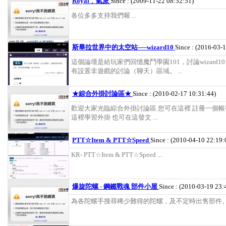
Royal﹑氣派
Since : (2009-11-22 08:52:51)
各位多多支持我們喔 ...
斯畢拉世界中的太空站──wizard10
Since : (2016-03-
這個論壇是給玩家們回憶魔鬥學園101，討論wizard1
有設置非遊戲的討論（聊天）區域。 ...
★綜合外掛討論區★
Since : (2010-02-17 10:31:44)
歡迎大家光臨綜合外掛討論區 您可在這裡 註冊一個帳密
這裡學習外掛 也可在這發文 ...
PTT☆Item & PTT☆Speed
Since : (2010-04-10 22:19:
KR- PTT☆Item & PTT☆Speed ...
爆旋陀螺 - 鋼鐵戰魂 部件小屋
Since : (2010-03-19 23:
為各陀螺手搜尋稀少難得的陀螺，及不定時出售部件。 .