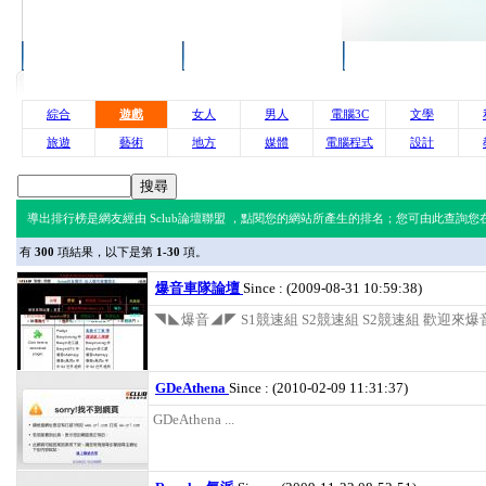
回到首頁
服務說明
論壇排行
綜合
遊戲
女人
男人
電腦3C
文學
旅遊
藝術
地方
媒體
電腦程式
設計
導出排行榜是網友經由 Sclub論壇聯盟 ，點閱您的網站所產生的排名；您可由此查詢您在 
有
300
項結果，以下是第
1-30
項。
爆音車隊論壇
Since : (2009-08-31 10:59:38)
◥◣爆音◢◤ S1競速組 S2競速組 S2競速組 歡迎來爆音車
GDeAthena
Since : (2010-02-09 11:31:37)
GDeAthena ...