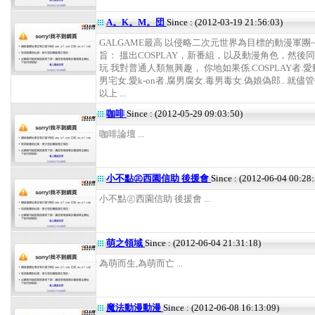
A。K。M。団
Since : (2012-03-19 21:56:03)
GALGAME最高 以侵略二次元世界為目標的動漫軍團~
旨： 搵出COSPLAY，新番組，以及動漫角色，然後
玩 我對普通人類無興趣， 你地如果係.COSPLAY者.愛
男宅女.愛k-on者.腐男腐女.毒男毒女.偽娘偽郎.. 就儘
以上 ...
咖啡
Since : (2012-05-29 09:03:50)
咖啡論壇 ...
小不點㊣西園信助 後援會
Since : (2012-06-04 00:28:
小不點㊣西園信助 後援會 ...
萌之領域
Since : (2012-06-04 21:31:18)
為萌而生,為萌而亡 ...
魔法動漫動漫
Since : (2012-06-08 16:13:09)