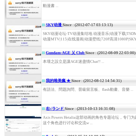
動漫書 ...
SKY动漫
Since : (2012-07-17 03:13:13)
SKY动漫论坛-TV动漫集结地 动漫音乐|动漫下载|TSD
动漫MTV|115|在线漫画|动漫壁纸|720P高清1080P|SKY
Gundam-AGE 乂 Club
Since : (2012-08-09 22:03:00)
本壇之設立是讓AGE迷盡情Chat!! ...
我的唯美瘋 ★
Since : (2012-08-12 14:54:31)
有語法、問題詢問、晉級留言板、flash動畫、音樂 ...
右√ランド
Since : (2013-10-13 16:31:08)
Axis Powers Hetalia这部动画的角色专题论坛，专
这个角色进行讨论和交流w ...