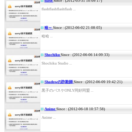
flash
Since : (2012-05-31 10:09:17)
flashflashflashflash ...
哈～
Since : (2012-06-02 21:08:05)
哈哈 ...
Shochiku
Since : (2012-06-06 14:09:33)
Shochiku Studio ...
Shadowの詐欺師
Since : (2012-06-09 19:42:21)
黒子のバスケONLY同好同盟 ...
Anime
Since : (2012-06-18 10:57:58)
Anime ...