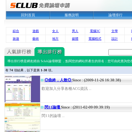
回到首頁
服務說明
論壇排行
綜合
遊戲
女人
男人
電腦3C
文學
旅遊
藝術
地方
媒體
電腦程式
設計
導出排行榜是網友經由 Sclub論壇聯盟 ，點閱您的網站所產生的排名；您可由此查詢您在 
有
74
項結果，以下是第
1-30
項。
◎曲終，人散◎
Since : (2009-11-26 16:38:38)
歡迎加入分享各種ACG資訊 ...
閃11論壇
Since : (2011-02-09 09:39:19)
閃11的論壇 ...