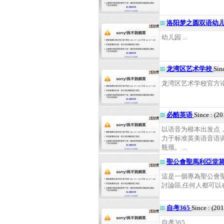
洛阳梦之圆双语幼
幼儿园 ...
龙湾区艺术学校
Sin
龙湾区艺术学校官方论坛 
必酷英语
Since : (2
以语音为根本出发点
力于标准英美语音语
瓶颈。 ...
聖公會聖馬利亞堂
這是一個專為聖公會
討論區,任何人都可以在這
自考365
Since : (20
自考365 ...