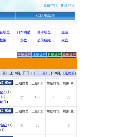
免費申請
|
會員登入
SCLUB論壇
台明星
日本明星
西洋明星
生活
校園
宗教
公司組織
家庭
日總排行
週總排行
月總排行
季總排行
[1]
一頁] [上10頁]
2
[下一頁]
[下10頁]
[最終頁]
上期排名
上期HIT
前期排名
前期HIT
.php
(1)
(1)
27
167
1
22
id
(1)
上期排名
上期HIT
前期排名
前期HIT
php?t
(1)
41
86
---
0
(1)