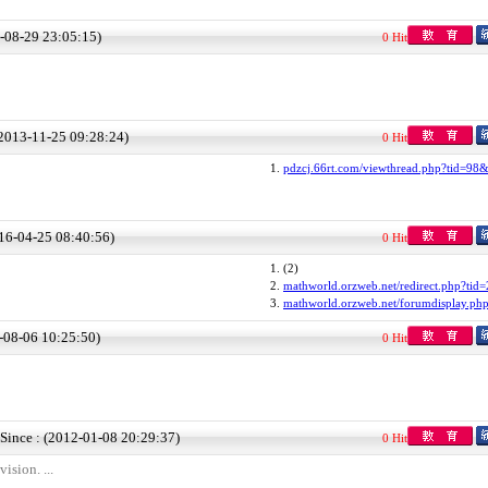
4-08-29 23:05:15)
0 Hit
(2013-11-25 09:28:24)
0 Hit
1.
pdzcj.66rt.com/viewthread.php?tid=98
016-04-25 08:40:56)
0 Hit
1.
(2)
2.
mathworld.orzweb.net/redirect.php?tid
3.
mathworld.orzweb.net/forumdisplay.php
6-08-06 10:25:50)
0 Hit
Since : (2012-01-08 20:29:37)
0 Hit
vision. ...