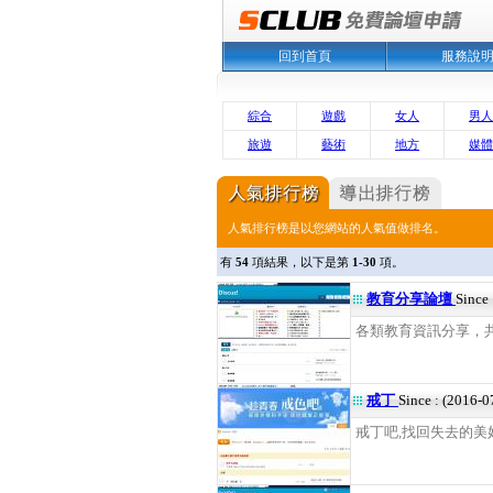
回到首頁
服務說
綜合
遊戲
女人
男人
旅遊
藝術
地方
媒體
人氣排行榜是以您網站的人氣值做排名。
有
54
項結果，以下是第
1-30
項。
教育分享論壇
Since
各類教育資訊分享，共建
戒丁
Since : (2016-0
戒丁吧,找回失去的美好人