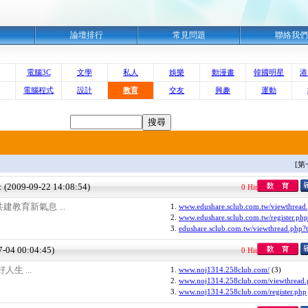
明
論壇排行
常見問題
聯絡我們
電腦3C
文學
私人
娛樂
動漫畫
韓國明星
港
電腦程式
設計
教育
交友
興趣
運動
[第
 : (2009-09-22 14:08:54)
0 Hit
教育新氣息 ...
1.
www.edushare.sclub.com.tw/viewthread
2.
www.edushare.sclub.com.tw/register.php
3.
edushare.sclub.com.tw/viewthread.php?t
7-04 00:04:45)
0 Hit
生 ...
1.
www.noj1314.258club.com/
(3)
2.
www.noj1314.258club.com/viewthread.
3.
www.noj1314.258club.com/register.php