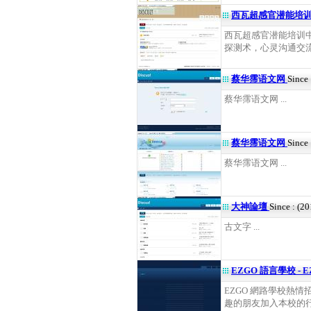
西瓦超感官潜能培
西瓦超感官潜能培训中
探测术，心灵沟通交流平
蔡华霈语文网
Since
蔡华霈语文网 ...
蔡华霈语文网
Since
蔡华霈语文网 ...
大神論壇
Since : (2
古文字 ...
EZGO 語言學校 - E
EZGO 網路學校熱
趣的朋友加入本校的行列