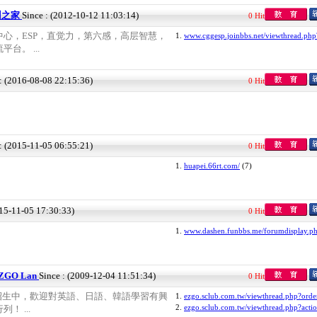
训之家
Since : (2012-10-12 11:03:14)
0 Hit
心，ESP，直觉力，第六感，高层智慧，
1.
www.cggesp.joinbbs.net/viewthread.php
台。 ...
 : (2016-08-08 22:15:36)
0 Hit
 : (2015-11-05 06:55:21)
0 Hit
1.
huapei.66rt.com/
(7)
015-11-05 17:30:33)
0 Hit
1.
www.dashen.funbbs.me/forumdisplay.ph
ZGO Lan
Since : (2009-12-04 11:51:34)
0 Hit
情招生中，歡迎對英語、日語、韓語學習有興
1.
ezgo.sclub.com.tw/viewthread.php?orde
2.
ezgo.sclub.com.tw/viewthread.php?acti
！ ...