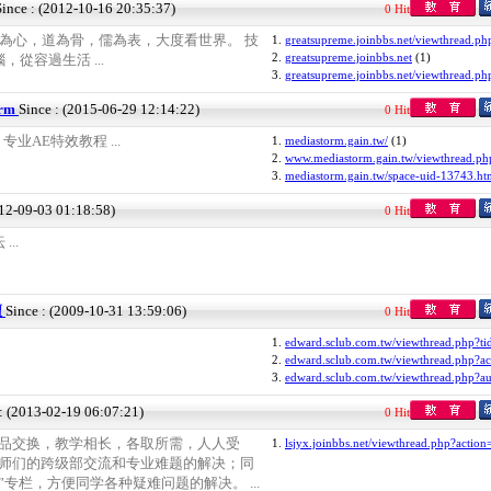
Since : (2012-10-16 20:35:37)
0 Hit
佛為心，道為骨，儒為表，大度看世界。 技
1.
greatsupreme.joinbbs.net/viewthread.ph
2.
greatsupreme.joinbbs.net
(1)
從容過生活 ...
3.
greatsupreme.joinbbs.net/viewthread.ph
orm
Since : (2015-06-29 12:14:22)
0 Hit
m 专业AE特效教程 ...
1.
mediastorm.gain.tw/
(1)
2.
www.mediastorm.gain.tw/viewthread.ph
3.
mediastorm.gain.tw/space-uid-13743.ht
012-09-03 01:18:58)
0 Hit
..
壇
Since : (2009-10-31 13:59:06)
0 Hit
1.
edward.sclub.com.tw/viewthread.php?ti
2.
edward.sclub.com.tw/viewthread.php?ac
3.
edward.sclub.com.tw/viewthread.php?a
 : (2013-02-19 06:07:21)
0 Hit
精品交换，教学相长，各取所需，人人受
1.
lsjyx.joinbbs.net/viewthread.php?action
老师们的跨级部交流和专业难题的解决；同
专栏，方便同学各种疑难问题的解决。 ...