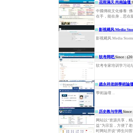
花雨滿天 尚南論壇
中國傳統文化修養: 
在手，能在身，思在腦，
影视飓风 Media St
影视飓风 Media Stor
软考网吧
Since : (2
软考专家培训学习论坛 .
趙永祥老師學術論
學術論壇 ...
历史教与学网
Since
网站以“资源共享，
益”为宗旨，方便了
时网站开设“师生问答”