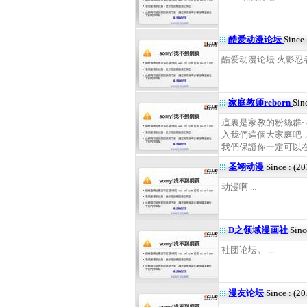
酷爱动漫论坛
Since
酷爱动漫论坛 火影忍者
家庭教师reborn
Sin
這裏是家教的粉絲群
入我們這個大家庭吧
我們保證你一定可以在這
圣翊动漫
Since : (2
动漫啊 ...
D之领域漫画社
Sinc
社团论坛。 ...
漫友论坛
Since : (2