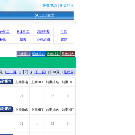
免費申請
|
會員登入
SCLUB論壇
台明星
日本明星
西洋明星
生活
校園
宗教
公司組織
家庭
日總排行
週總排行
月總排行
季總排行
[2]
頁]
[上一頁]
1
3
[下一頁]
[下10頁]
[最終頁]
上期排名
上期HIT
前期排名
前期HIT
21
1
22
0
上期排名
上期HIT
前期排名
前期HIT
21
1
22
0