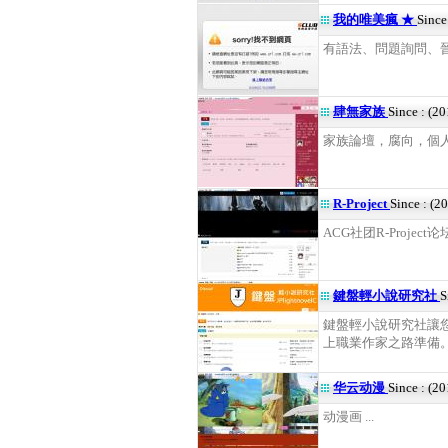
我的唯美瘋 ★
Since
有語法、問題詢問、晉級留
肆無家族
Since : (2
家族論壇，腐向，個人同
R-Project
Since : (2
ACG社团R-Project论坛 
鍵盤輕小說研究社
S
鍵盤輕小說研究社讓
上職業作家之路準備。 .
华云动漫
Since : (2
动漫画 ...