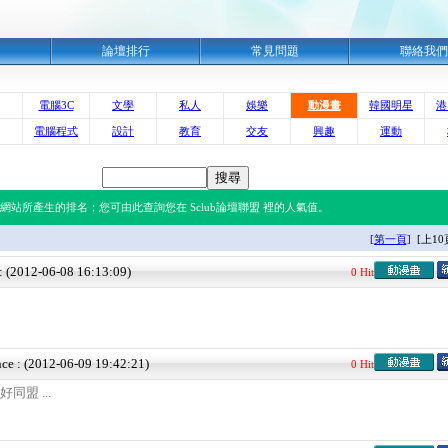
明
論壇排行
常見問題
聯絡我們
電腦3C
文學
私人
娛樂
動漫畫
韓國明星
港
電腦程式
設計
教育
交友
興趣
運動
的網站所產生的排名；您可由此查詢您在 Sclub論壇聯盟 裡的人氣值。
[第一頁]
[上10
 : (2012-06-08 16:13:09)
0 Hit
nce : (2012-06-09 19:42:21)
0 Hit
同盟 ...