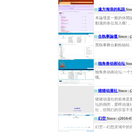
遠方海浪的私語
Sin
本論壇是一般的休閒論
動漫的各位加入喔! ...
生執事論壇
Since : 
黑執事舞台劇粉絲站 ..
独角兽动画论坛
Sin
独角兽动画论坛,一个
哦。 ...
猪猪动漫社
Since : 
猪猪动漫社的前身是爱
坛的倒闭，爱晖动漫社
社，但我们的宗旨不变
幻空
Since : (2016-0
幻空—幻想灵域中的