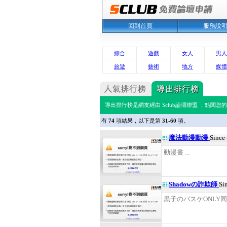
回到首頁
服務說
綜合
遊戲
女人
男人
旅遊
藝術
地方
媒體
導出排行榜是網友經由 Sclub論壇聯盟 ，點閱您
有
74
項結果，以下是第
31-60
項。
魔法動漫動漫
Since
動漫書 ...
Shadowの詐欺師
Si
黒子のバスケONLY同好