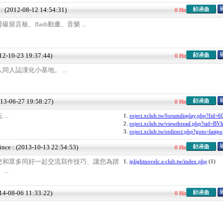
 : (2012-08-12 14:54:31)
0 Hit
言板、flash動畫、音樂 ...
012-10-23 19:37:44)
0 Hit
人誌漢化小基地。 ...
013-06-27 19:58:27)
0 Hit
...
1.
roject.xclub.tw/forumdisplay.php?fid=
2.
roject.xclub.tw/viewthread.php?sid=B
3.
roject.xclub.tw/redirect.php?goto=lastpo
ince : (2013-10-13 22:54:53)
0 Hit
您和眾多同好一起交流寫作技巧、讓您為踏
1.
jplightnovelc.s-club.tw/index.php
(1)
..
014-08-06 11:33:22)
0 Hit