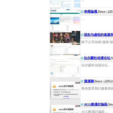
...
奇橙論壇
Since : (2
...
现实与虚拟的逃避
静下心写动画/漫画/游
比尔蒙杜动漫论坛
S
比尔蒙杜动漫论坛 ...
漫漫聊
Since : (201
夜色笼罩我们最孤单的灵
ACG動漫討論區
Sin
ACG動漫討論區 ...