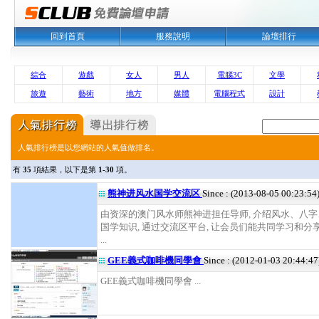
回到首頁
服務說明
論壇排行
綜合
遊戲
女人
男人
電腦3C
文學
旅遊
藝術
地方
媒體
電腦程式
設計
人氣排行榜是以您網站的人氣值做排名。
有
35
項結果，以下是第
1-30
項。
熊神进风水国学交流区
Since : (2013-08-05 00:23:54
由资深的澳门风水师熊神进担任导师, 介绍风水、八
国学知识, 通过交流区平台, 让会员们能共同学习和分
...
GEE義式咖啡機同學會
Since : (2012-01-03 20:44:47
GEE義式咖啡機同學會 ...