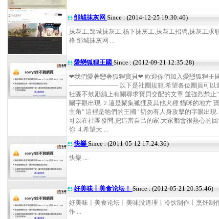
邹城抹灰网
Since : (2014-12-25 19:30:40)
抹灰工,邹城抹灰工,杨下抹灰工,抹灰工招聘,抹灰工求
格|邹城抹灰网 ...
愛戀狐狸王國
Since : (2012-09-21 12:35:28)
❤我們愛著戀著狐狸寶貝❤ 歡迎你們加入愛戀狐狸王國 ------
------------------------- 以下是社團規範.希望各位團員可以
社團不鼓勵舖上有關尋求寶貝交配的文章.並強烈禁止"
關字眼出現. 2.這是聚集狐狸及其他犬種.貓咪的地方 
主角" 這裡是牠們的王國" 切勿有人身攻擊的字眼出現. 
可以在社團發問.把這當自己的家.大家都會很熱心的回
你. 4.希望大 ...
快樂
Since : (2011-05-12 17:24:36)
快樂 ...
好美味丨美食论坛！
Since : (2012-05-21 20:35:46)
好美味丨美食论坛丨美味没道理丨冷饮制作丨烹饪制
作 ...